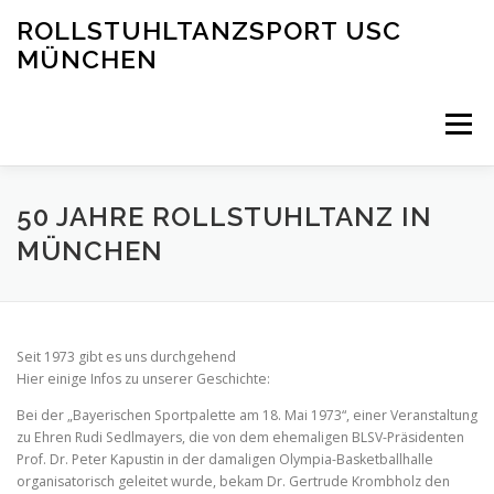
Zum
ROLLSTUHLTANZSPORT USC
Inhalt
MÜNCHEN
springen
Menü
ÜBER UNS
VIDEOS
SONSTIGES
KONTAKT
50 JAHRE ROLLSTUHLTANZ IN
MÜNCHEN
IMPRESSUM
DATENSCHUTZ
Seit 1973 gibt es uns durchgehend
Hier einige Infos zu unserer Geschichte:
Bei der „Bayerischen Sportpalette am 18. Mai 1973“, einer Veranstaltung
zu Ehren Rudi Sedlmayers, die von dem ehemaligen BLSV-Präsidenten
Prof. Dr. Peter Kapustin in der damaligen Olympia-Basketballhalle
organisatorisch geleitet wurde, bekam Dr. Gertrude Krombholz den