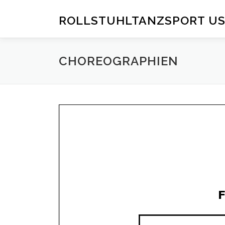
Zum
Inhalt
ROLLSTUHLTANZSPORT U
springen
CHOREOGRAPHIEN